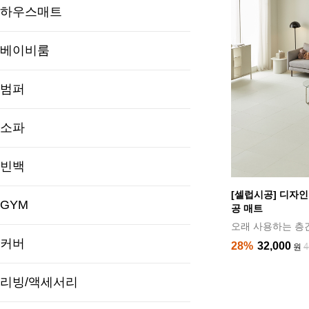
하우스매트
베이비룸
범퍼
소파
빈백
[셀럽시공] 디자인
GYM
공 매트
오래 사용하는 층
커버
28%
32,000
4
원
리빙/액세서리