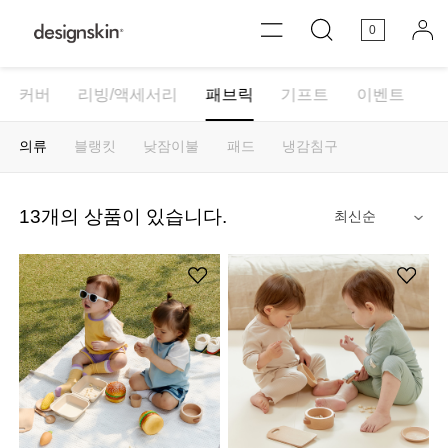
0
커버
리빙/액세서리
패브릭
기프트
이벤트
의류
블랭킷
낮잠이불
패드
냉감침구
13
개의 상품이 있습니다.
안내