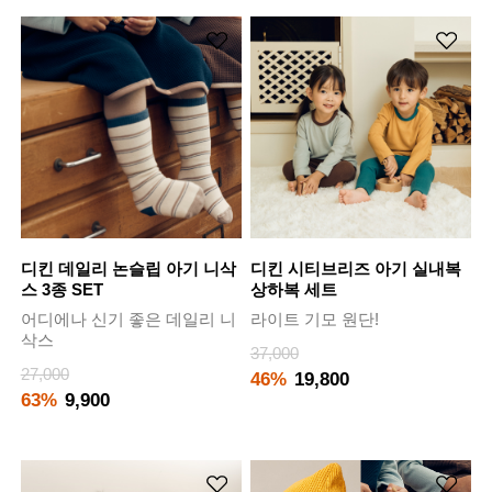
디킨 데일리 논슬립 아기 니삭
디킨 시티브리즈 아기 실내복
스 3종 SET
상하복 세트
어디에나 신기 좋은 데일리 니
라이트 기모 원단!
삭스
37,000
27,000
46%
19,800
63%
9,900