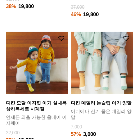
38%
19,800
37,000
46%
19,800
디킨 모달 이지핏 아기 실내복
디킨 데일리 논슬립 아기 양말
상하복세트 사계절
어디에나 신기 좋은 데일리 양
언제든 외출 가능한 올데이 이
말
지웨어
7,000
32,000
57%
3,000