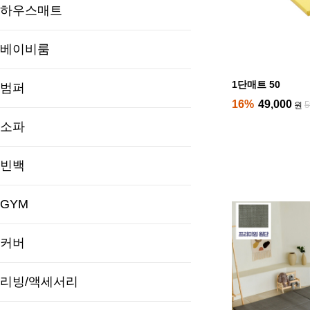
하우스매트
베이비룸
1단매트 50
범퍼
16%
49,000
5
원
소파
빈백
GYM
커버
리빙/액세서리