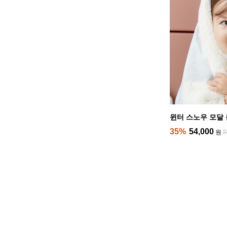
윈터 스노우 모달
35%
54,000
8
원