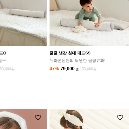
드Q
쿨쿨 냉감 침대 패드SS
침구
듀라론원단의 탁월한 쿨링효과!
47%
79,000
80,000원
150,000원
원