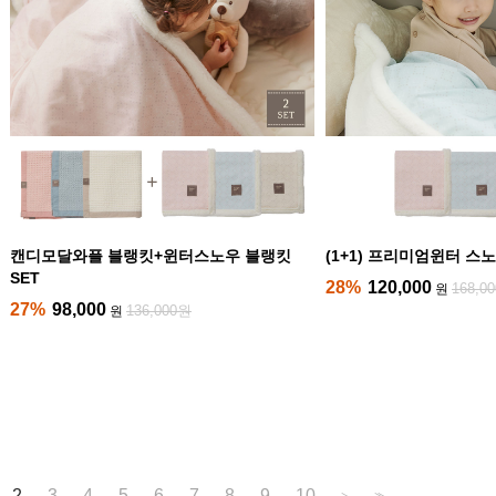
캔디모달와플 블랭킷+윈터스노우 블랭킷
(1+1) 프리미엄윈터 스노
SET
28%
120,000
168,0
원
27%
98,000
136,000원
원
2
3
4
5
6
7
8
9
10