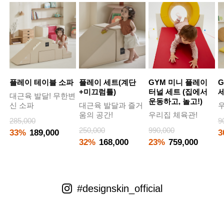
플레이 테이블 소파
플레이 세트(계단
GYM 미니 플레이
G
+미끄럼틀)
터널 세트 (집에서
대근육 발달! 무한변
운동하고, 놀고!)
신 소파
대근육 발달과 즐거
우
움의 공간!
우리집 체육관!
285,000
9
250,000
990,000
33%
189,000
3
32%
168,000
23%
759,000
#designskin_official