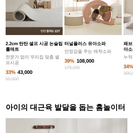
2.2cm 탄탄 셀프 시공 논슬립
터널플러스 유아소파
패브
롤매트
아소
안정감을 주는 애착소파
전문가 없이 우리집 맞춤 셀
누적
39%
108,000
프시공
34
179,000
33%
43,000
305,
65,000
아이의 대근육 발달을 돕는 홈놀이터