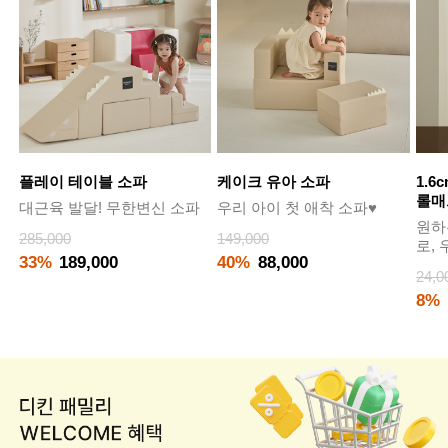
플레이 테이블 소파
케이크 유아 소파
1.6
롤매
대근육 발달! 무한변신 소파
우리 아이 첫 애착 소파♥
원하
285,000
149,000
로,
33%
189,000
40%
88,000
24,0
8%