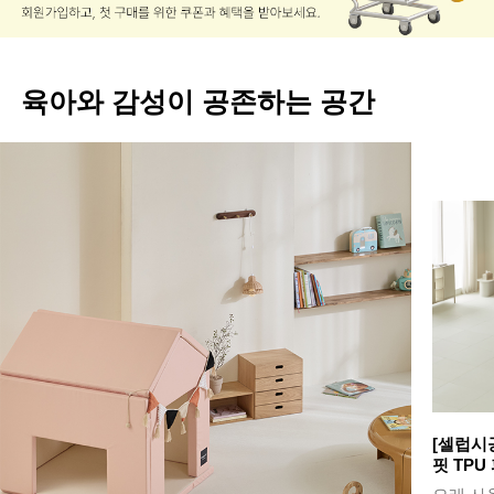
육아와 감성이 공존하는 공간
[셀럽시
핏 TPU