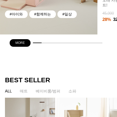
오래 사
트!
45,000
#아이와
#함께하는
#일상
28%
3
MORE
BEST SELLER
ALL
매트
베이비룸/범퍼
소파