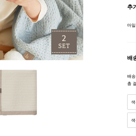
추
마일
배
배송조
총 