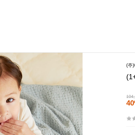
(주
(
104
4