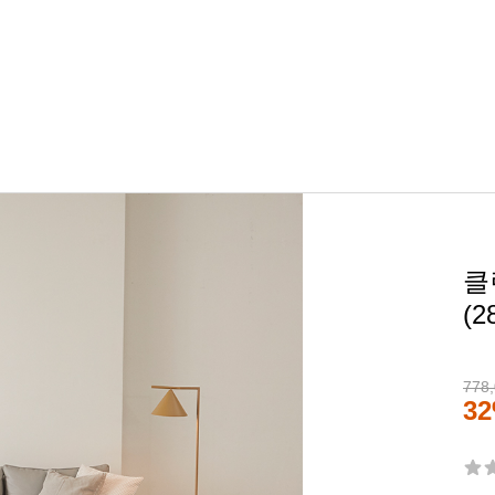
클
(2
778
3