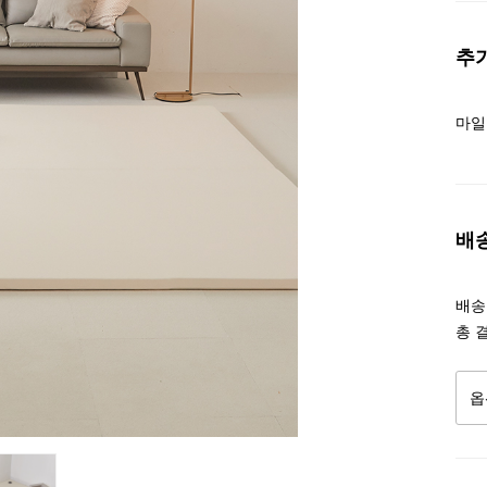
추
마일
배
배송조
총 