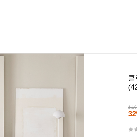
클
(4
1,16
3