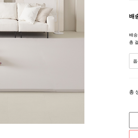
배
배송조
총 
총 