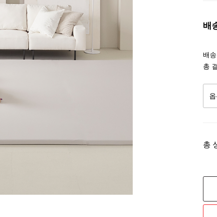
배
배송조
총 
총 