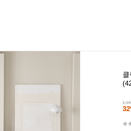
클
(4
1,16
3