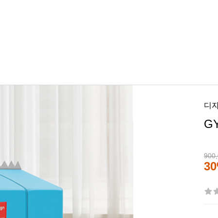
디
G
900
3