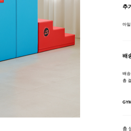
추
마일
배
배송조
총 
GY
총 