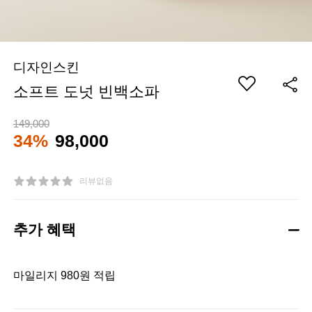
디자인스킨
소프트 도넛 빈백소파
149,000
34%
98,000
리뷰없음
추가 혜택
마일리지 980원 적립