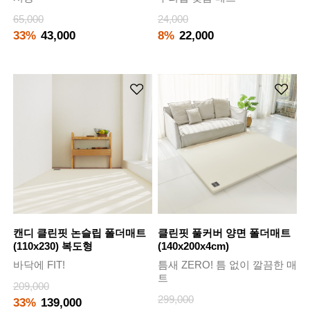
65,000
24,000
33%
43,000
8%
22,000
캔디 클린핏 논슬립 폴더매트
클린핏 풀커버 양면 폴더매트
(110x230) 복도형
(140x200x4cm)
바닥에 FIT!
틈새 ZERO! 틈 없이 깔끔한 매
트
209,000
299,000
33%
139,000