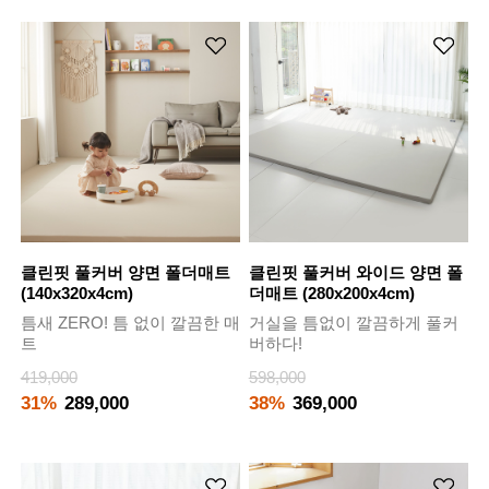
클린핏 풀커버 양면 폴더매트
클린핏 풀커버 와이드 양면 폴
(140x320x4cm)
더매트 (280x200x4cm)
틈새 ZERO! 틈 없이 깔끔한 매
거실을 틈없이 깔끔하게 풀커
트
버하다!
419,000
598,000
31%
289,000
38%
369,000