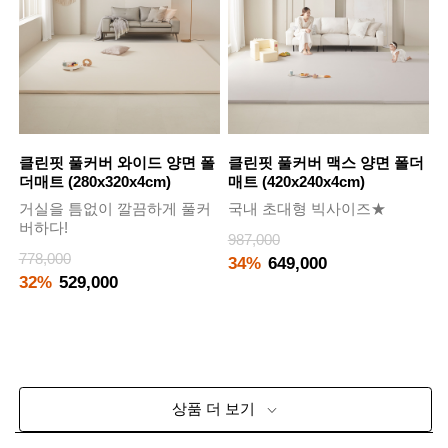
클린핏 풀커버 와이드 양면 폴
클린핏 풀커버 맥스 양면 폴더
더매트 (280x320x4cm)
매트 (420x240x4cm)
거실을 틈없이 깔끔하게 풀커
국내 초대형 빅사이즈★
버하다!
987,000
778,000
34%
649,000
32%
529,000
상품 더 보기