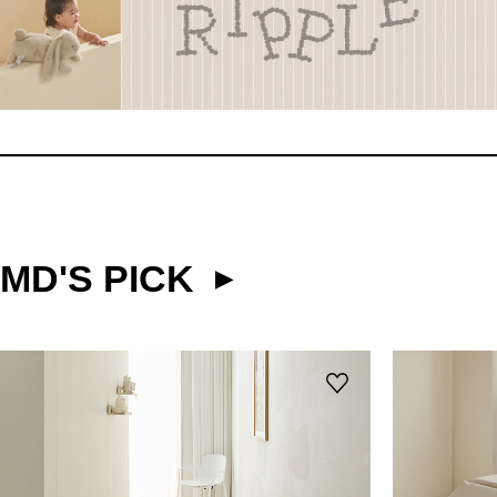
MD'S PICK
▶