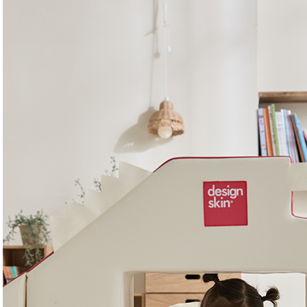
핏 풀커버 와이드 양면 폴더
플레이 테이블 소파
G
(280x320x4cm)
에
대근육 발달! 무한변신 소파
을 틈없이 깔끔하게 풀커버
우
33%
189,000
285,000
!
2
%
529,000
778,000