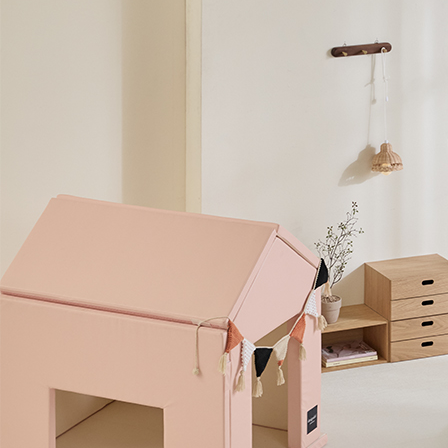
[셀럽시공] 디자인스킨 애니핏
플
TPU 퍼즐 시공 매트
아
오래 사용하는 층간소음 매트!
3
28%
32,000
45,000