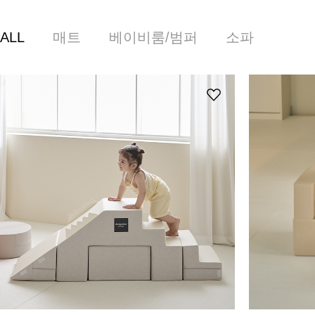
ALL
매트
베이비룸/범퍼
소파