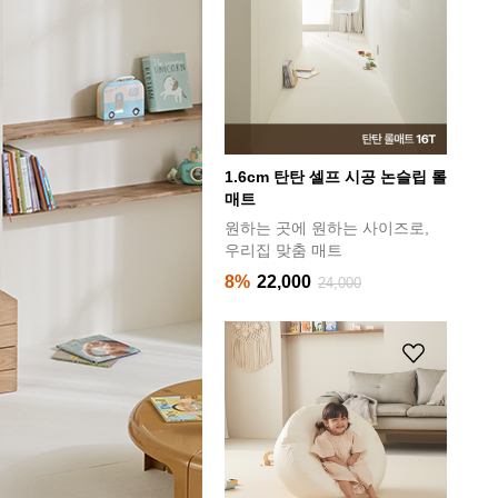
레이 하우스 매트
1.6cm 탄탄 셀프 시공 논슬립 롤
클린
매트
매트 
이의 꿈이 자라나는 공간
원하는 곳에 원하는 사이즈로,
거실
5%
350,000
540,000
우리집 맞춤 매트
하다
8%
22,000
32
24,000