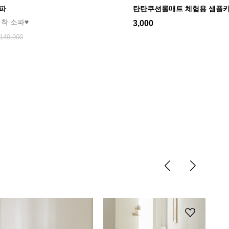
소파
탄탄쿠션롤매트 체험용 샘플
애착 소파♥
3,000
149,000