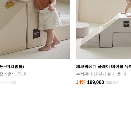
단+미끄럼틀)
패브릭레더 플레이 테이블 유
즐거움의 공간!
누적판매 10만개 판매 돌파!
0
34%
199,000
250,000
305,000