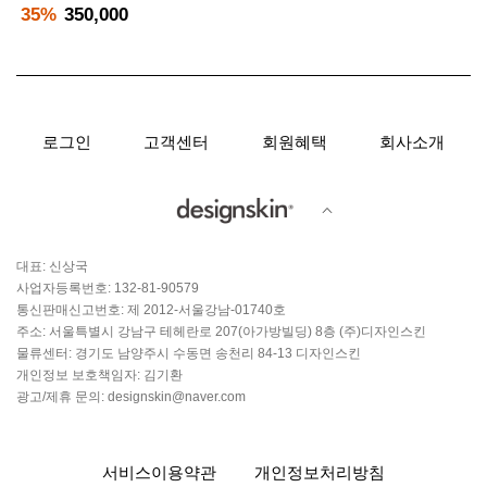
35%
350,000
로그인
고객센터
회원혜택
회사소개
대표: 신상국
사업자등록번호: 132-81-90579
통신판매신고번호: 제 2012-서울강남-01740호
주소: 서울특별시 강남구 테헤란로 207(아가방빌딩) 8층 (주)디자인스킨
물류센터: 경기도 남양주시 수동면 송천리 84-13 디자인스킨
개인정보 보호책임자: 김기환
광고/제휴 문의: designskin@naver.com
서비스이용약관
개인정보처리방침