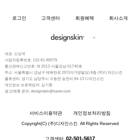
로그인
고객센터
회원혜택
회사소개
대표: 신상국
사업자등록번호: 132-81-90579
통신판매신고번호: 제 2012-서울강남-01740호
주소: 서울특별시 강남구 테헤란로 207(아가방빌딩) 8층 (주)디자인스킨
물류센터: 경기도 남양주시 수동면 송천리 84-13 디자인스킨
개인정보 보호책임자: 김기환
광고/제휴 문의: designskin@naver.com
서비스이용약관
개인정보처리방침
Copyright(C) (주)디자인스킨. All Rights Reserved
02-501-5617
고객센터