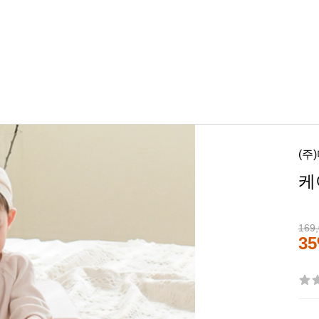
(주
케
169
3