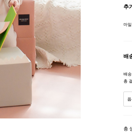
추
마일
배
배송조
총 
총 